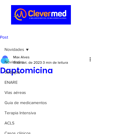
Post
Novidades
Max Alves
Novidades
11 de set. de 2023
3 min de leitura
Daptomicina
Sedação
ENARE
Vias aéreas
Guia de medicamentos
Terapia Intensiva
ACLS
Casos clínicos