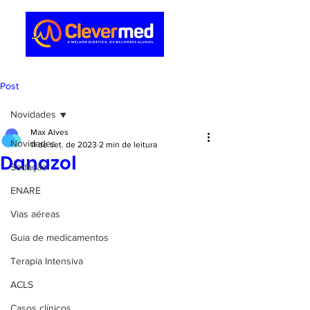
Post
Novidades
Max Alves
Novidades
11 de set. de 2023
2 min de leitura
Danazol
Sedação
ENARE
Vias aéreas
Guia de medicamentos
Terapia Intensiva
ACLS
Casos clínicos