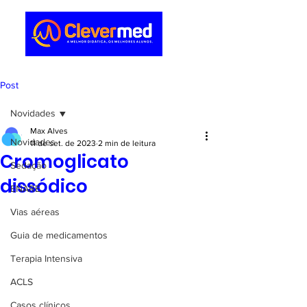
Post
Novidades
Max Alves
Novidades
11 de set. de 2023
2 min de leitura
Cromoglicato
Sedação
dissódico
ENARE
Vias aéreas
Guia de medicamentos
Terapia Intensiva
ACLS
Casos clínicos