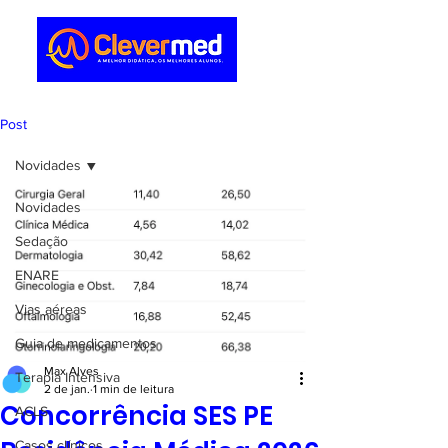
Post
Novidades
Novidades
Sedação
ENARE
Vias aéreas
Guia de medicamentos
Max Alves
Terapia Intensiva
2 de jan.
1 min de leitura
Concorrência SES PE
ACLS
Casos clínicos