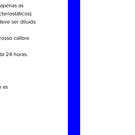
 apenas as 
eriostáticos).
eve ser diluída 
osso calibre 
da 24 horas.
 as 