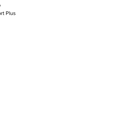
o
t Plus