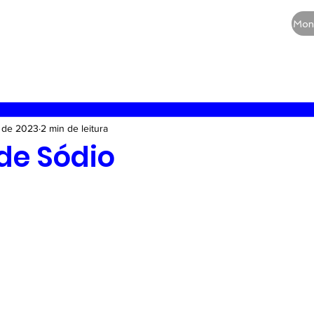
CURSOS
QUEM SOMOS
BLOG
Mon
RE
Vias aéreas
Guia de medicamentos
Terapia
. de 2023
2 min de leitura
de Sódio