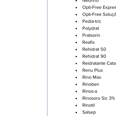
Neorino
Opti-Free Expre
Opti-Free Soluç
Pedia-tric
Polydrat
Pratsorin
Reafix
Rehidrat 50
Rehidrat 90
Reidratante Cat
Renu Plus
Rino Max
Rinoben
Rinos-a
Rinosoro Sic 3%
Rinotil
Salsep