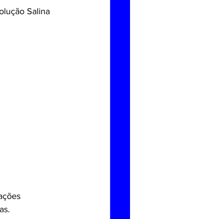
Solução Salina 
ações 
as.