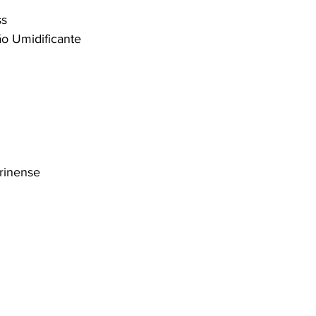
ss
ão Umidificante
arinense