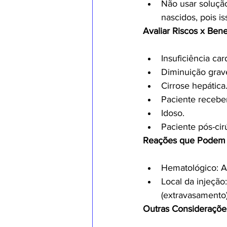
Não usar solução
nascidos, pois is
Avaliar Riscos x Ben
Insuficiência ca
Diminuição grave
Cirrose hepática
Paciente receben
Idoso.
Paciente pós-cir
Reações que Podem O
Hematológico: 
Local da injeção:
(extravasamento)
Outras Consideraçõe