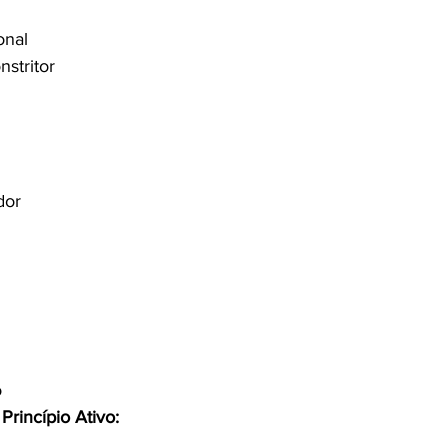
onal
nstritor
dor
o
Princípio Ativo: