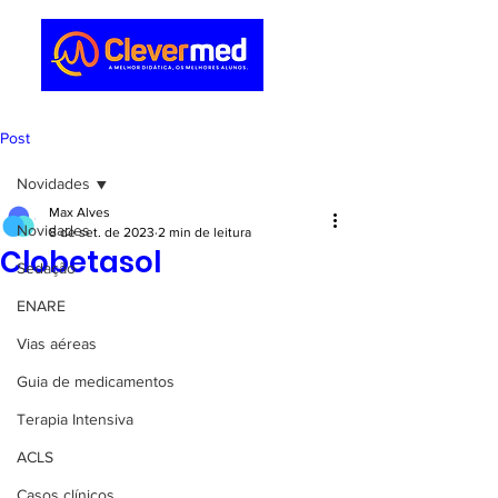
Post
Novidades
Max Alves
Novidades
8 de set. de 2023
2 min de leitura
Clobetasol
Sedação
ENARE
Vias aéreas
Guia de medicamentos
Terapia Intensiva
ACLS
Casos clínicos