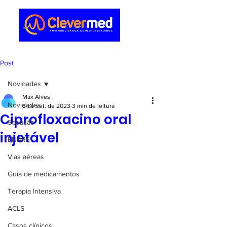
Post
Novidades
Max Alves
Novidades
6 de set. de 2023
3 min de leitura
Ciprofloxacino oral
Sedação
injetável
ENARE
Vias aéreas
Guia de medicamentos
Terapia Intensiva
ACLS
Casos clínicos