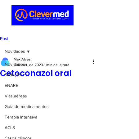
Post
Novidades
Max Alves
Novidades
6 de set. de 2023
1 min de leitura
Cetoconazol oral
Sedação
ENARE
Vias aéreas
Guia de medicamentos
Terapia Intensiva
ACLS
Casos clínicos