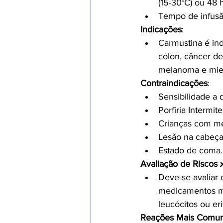
(15-30°C) ou 48 
Tempo de infusão
Indicações
:
Carmustina é ind
cólon, câncer d
melanoma e miel
Contraindicações
:
Sensibilidade a
Porfiria Intermit
Crianças com me
Lesão na cabeça
Estado de coma.
Avaliação de Riscos 
Deve-se avaliar 
medicamentos mi
leucócitos ou er
Reações Mais Comu