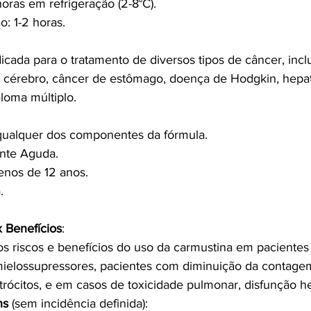
horas em refrigeração (2-8°C).
: 1-2 horas.
icada para o tratamento de diversos tipos de câncer, incl
e cérebro, câncer de estômago, doença de Hodgkin, hepat
oma múltiplo.
 qualquer dos componentes da fórmula.
ente Aguda.
nos de 12 anos.
.
x Benefícios
:
os riscos e benefícios do uso da carmustina em pacientes
elossupressores, pacientes com diminuição da contagem
itrócitos, e em casos de toxicidade pulmonar, disfunção he
ns
 (sem incidência definida):