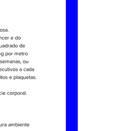
osa.
ncer e do 
uadrado de 
mg por metro 
 semanas, ou 
ecutivos a cada 
tos e plaquetas.
ie corporal.
tura ambiente 