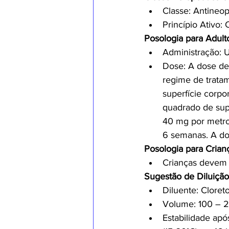
Classe: Antineopl
Princípio Ativo:
Posologia para Adult
Administração: U
Dose: A dose de
regime de trata
superfície corpo
quadrado de supe
40 mg por metro 
6 semanas. A do
Posologia para Crian
Crianças devem 
Sugestão de Diluição
Diluente: Cloret
Volume: 100 – 
Estabilidade apó