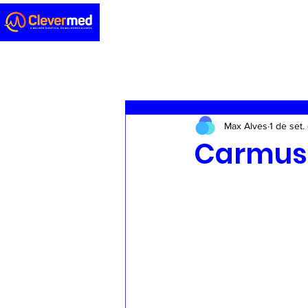
Novidades
Sedação
ENA
Max Alves
1 de set
Casos clínicos
Concursos
Carmus