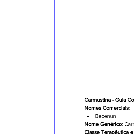
Carmustina - Guia C
Nomes Comerciais
:
Becenun
Nome Genérico
: Car
Classe Terapêutica e 