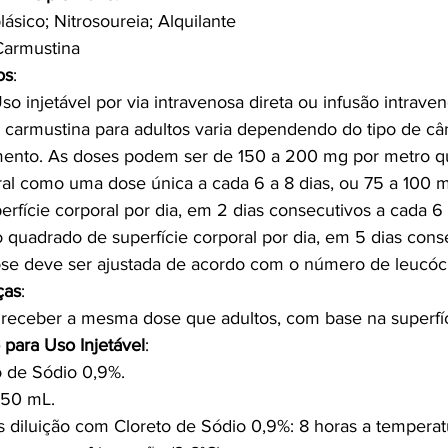
ásico; Nitrosoureia; Alquilante
 Carmustina
os
:
so injetável por via intravenosa direta ou infusão intraven
 carmustina para adultos varia dependendo do tipo de câ
mento. As doses podem ser de 150 a 200 mg por metro q
ral como uma dose única a cada 6 a 8 dias, ou 75 a 100 
rfície corporal por dia, em 2 dias consecutivos a cada 6
quadrado de superfície corporal por dia, em 5 dias cons
se deve ser ajustada de acordo com o número de leucóci
ças
:
receber a mesma dose que adultos, com base na superfíc
 para Uso Injetável
:
o de Sódio 0,9%.
250 mL.
s diluição com Cloreto de Sódio 0,9%: 8 horas a tempera