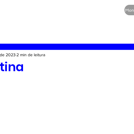
CURSOS
QUEM SOMOS
BLOG
Mon
RE
Vias aéreas
Guia de medicamentos
Terapia
. de 2023
2 min de leitura
tina