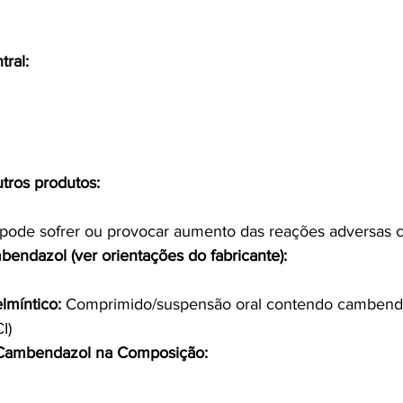
ral:
utros produtos:
ode sofrer ou provocar aumento das reações adversas c
ndazol (ver orientações do fabricante):
lmíntico:
 Comprimido/suspensão oral contendo cambend
I)
Cambendazol na Composição: