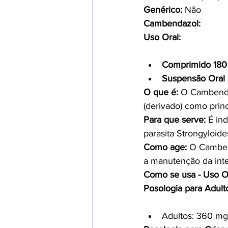
Genérico:
 Não
Cambendazol:
Uso Oral:
Comprimido 18
Suspensão Oral
O que é:
 O Cambendaz
(derivado) como princ
Para que serve:
 É in
parasita Strongyloides
Como age:
 O Cambend
a manutenção da int
Como se usa - Uso Or
Posologia para Adult
Adultos: 360 mg 