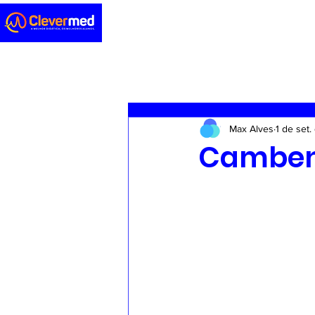
Novidades
Sedação
ENA
Max Alves
1 de set
Casos clínicos
Concursos
Camben