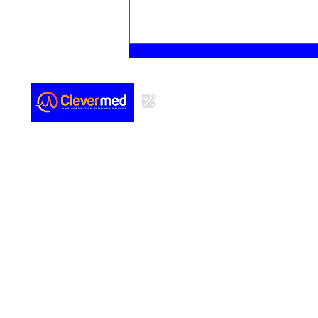
medicamentos em pediatria, com
base no peso da criança. Ideal
para consulta rápida...
Quem so
Cursos
Blog
SAVEM - SERVICOS MEDICOS E EDUCACAO LTDA
CNPJ 41.338.391/0001-36
Endereço: Rua Coronel Auriz Coelho, 285 - Sala 506 (Torre 1,
Condomínio HC Plaza) Bairro: Lagoa Nova, Natal - RN CEP:
59075-050