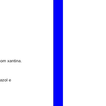
om xantina.
azol e 