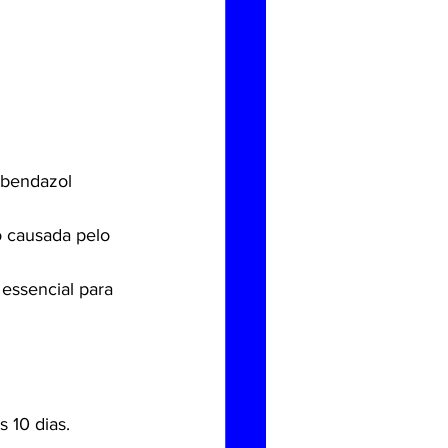
abendazol 
o causada pelo 
essencial para 
 10 dias.