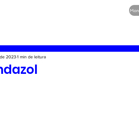
CURSOS
QUEM SOMOS
BLOG
Mon
RE
Vias aéreas
Guia de medicamentos
Terapia
. de 2023
1 min de leitura
dazol