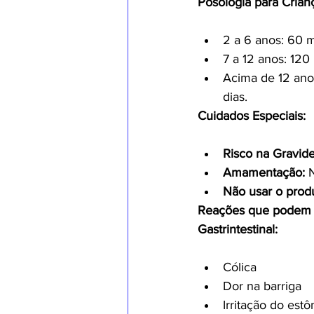
Posologia para Crian
2 a 6 anos: 60 m
7 a 12 anos: 120
Acima de 12 ano
dias.
Cuidados Especiais:
Risco na Gravide
Amamentação:
 
Não usar o prod
Reações que podem 
Gastrintestinal:
Cólica
Dor na barriga
Irritação do est