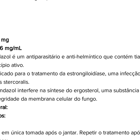
0 mg
 6 mg/mL
ol é um antiparasitário e anti-helmíntico que contém ti
ípio ativo.
dicado para o tratamento da estrongiloidíase, uma infecçã
 stercoralis.
azol interfere na síntese do ergosterol, uma substância 
egridade da membrana celular do fungo.
al:
os:
em única tomada após o jantar. Repetir o tratamento após