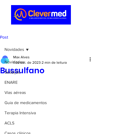
Post
Novidades
Max Alves
Novidades
1 de set. de 2023
2 min de leitura
Bussulfano
Sedação
ENARE
Vias aéreas
Guia de medicamentos
Terapia Intensiva
ACLS
Casos clínicos