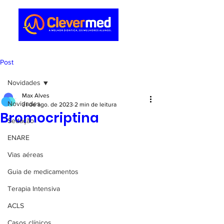
Post
Novidades
Max Alves
Novidades
31 de ago. de 2023
2 min de leitura
Bromocriptina
Sedação
ENARE
Vias aéreas
Guia de medicamentos
Terapia Intensiva
ACLS
Casos clínicos