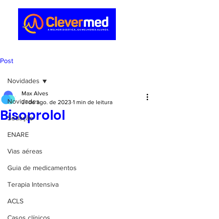
Post
Novidades
Max Alves
Novidades
31 de ago. de 2023
1 min de leitura
Bisoprolol
Sedação
ENARE
Vias aéreas
Guia de medicamentos
Terapia Intensiva
ACLS
Casos clínicos