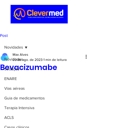
Post
Novidades
Max Alves
Novidades
30 de ago. de 2023
1 min de leitura
Bevacizumabe
Sedação
ENARE
Vias aéreas
Guia de medicamentos
Terapia Intensiva
ACLS
Casos clínicos