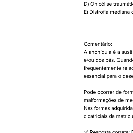
D) Onicólise traumáti
E) Distrofia mediana
Comentário:
A anoníquia é a ausê
e/ou dos pés. Quand
frequentemente rela
essencial para o des
Pode ocorrer de form
malformações de memb
Nas formas adquirida
cicatriciais da matri
✅ Resposta correta: 