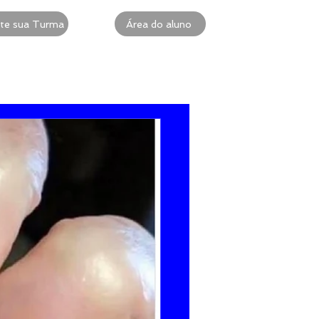
te sua Turma
Área do aluno
 Intensiva
ACLS