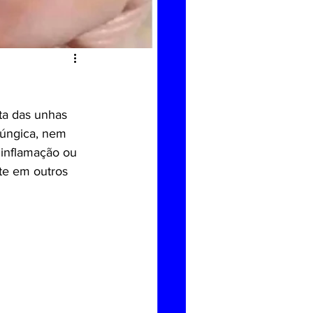
a das unhas 
fúngica, nem 
 inflamação ou 
nte em outros 