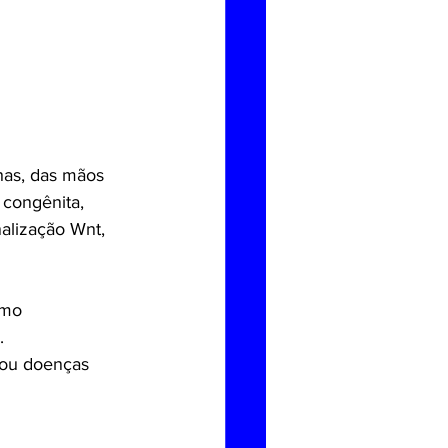
has, das mãos 
congênita, 
alização Wnt, 
omo 
.
 ou doenças 