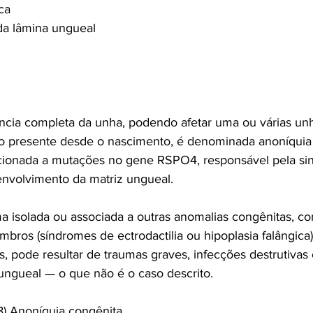
ca
 da lâmina ungueal
ncia completa da unha, podendo afetar uma ou várias un
o presente desde o nascimento, é denominada anoníquia 
cionada a mutações no gene RSPO4, responsável pela sin
envolvimento da matriz ungueal.
a isolada ou associada a outras anomalias congênitas, c
ros (síndromes de ectrodactilia ou hipoplasia falângica)
s, pode resultar de traumas graves, infecções destrutivas
z ungueal — o que não é o caso descrito.
B) Anoníquia congênita