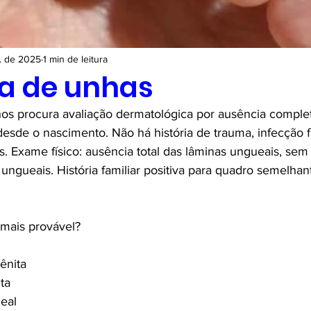
. de 2025
1 min de leitura
a de unhas
 procura avaliação dermatológica por ausência complet
esde o nascimento. Não há história de trauma, infecção 
 Exame físico: ausência total das lâminas ungueais, sem
 ungueais. História familiar positiva para quadro semelha
 mais provável?
ênita
ta
eal