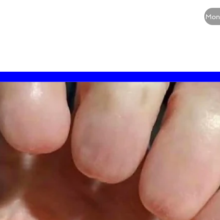
CURSOS
QUEM SOMOS
BLOG
Mon
RE
Vias aéreas
Guia de medicamentos
Terapia