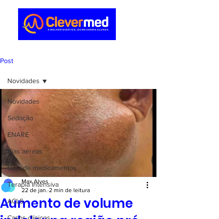
Post
Novidades
Novidades
Sedação
ENARE
Vias aéreas
Guia de medicamentos
Max Alves
Terapia Intensiva
22 de jan.
2 min de leitura
Aumento de volume
ACLS
Casos clínicos