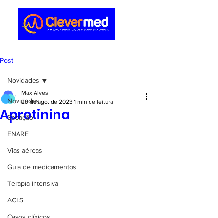
Post
Novidades
Max Alves
Novidades
29 de ago. de 2023
1 min de leitura
Aprotinina
Sedação
ENARE
Vias aéreas
Guia de medicamentos
Terapia Intensiva
ACLS
Casos clínicos