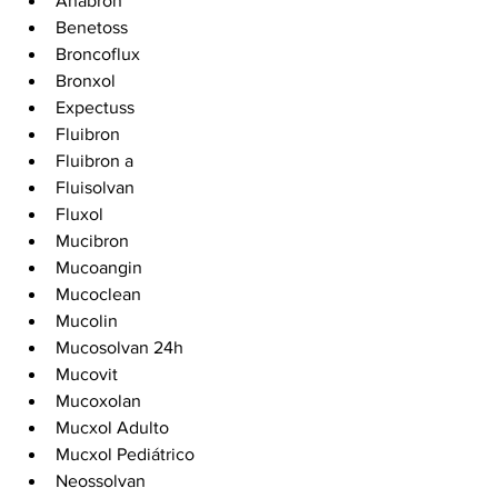
Anabron
Benetoss
Broncoflux
Bronxol
Expectuss
Fluibron
Fluibron a
Fluisolvan
Fluxol
Mucibron
Mucoangin
Mucoclean
Mucolin
Mucosolvan 24h
Mucovit
Mucoxolan
Mucxol Adulto
Mucxol Pediátrico
Neossolvan