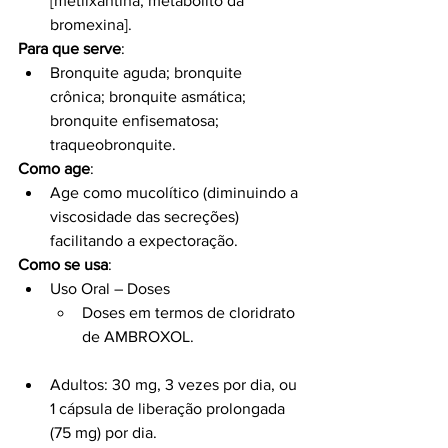
[metilxantina; metabolito da 
bromexina].
Para que serve
:
Bronquite aguda; bronquite 
crônica; bronquite asmática; 
bronquite enfisematosa; 
traqueobronquite.
Como age
:
Age como mucolítico (diminuindo a 
viscosidade das secreções) 
facilitando a expectoração.
Como se usa
:
Uso Oral – Doses
Doses em termos de cloridrato 
de AMBROXOL.
Adultos: 30 mg, 3 vezes por dia, ou 
1 cápsula de liberação prolongada 
(75 mg) por dia.