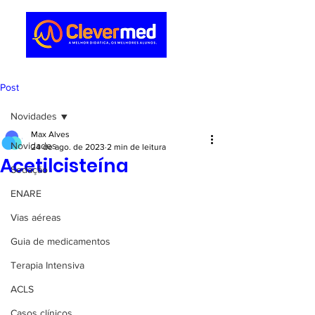
Post
Novidades
Max Alves
Novidades
24 de ago. de 2023
2 min de leitura
Acetilcisteína
Sedação
ENARE
Vias aéreas
Guia de medicamentos
Terapia Intensiva
ACLS
Casos clínicos