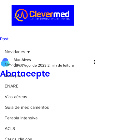
Post
Novidades
Max Alves
Novidades
23 de ago. de 2023
2 min de leitura
Abatacepte
Sedação
ENARE
Vias aéreas
Guia de medicamentos
Terapia Intensiva
ACLS
Casos clínicos