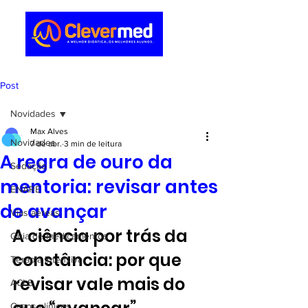
Post
Novidades
Max Alves
Novidades
7 de abr.
3 min de leitura
A regra de ouro da
Sedação
mentoria: revisar antes
ENARE
de avançar
Vias aéreas
A ciência por trás da 
Guia de medicamentos
constância: por que 
Terapia Intensiva
revisar vale mais do 
ACLS
Casos clínicos