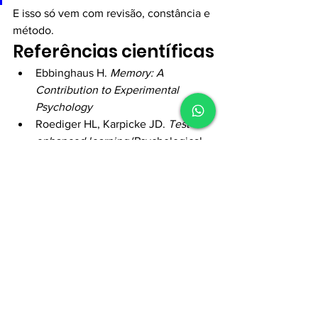
E isso só vem com revisão, constância e 
método.
Referências científicas
Ebbinghaus H. 
Memory: A 
Contribution to Experimental 
Psychology
Roediger HL, Karpicke JD. 
Test-
enhanced learning
 (Psychological 
Science, 2006)
Cepeda NJ et al. 
Distributed 
practice in verbal recall 
tasks
 (Psychological Bulletin, 2006)
Dunlosky J et al. 
Improving 
Students’ Learning With Effective 
Learning 
Techniques
 (Psychological Science 
in the Public Interest, 2013)
Clear J. 
Atomic Habits