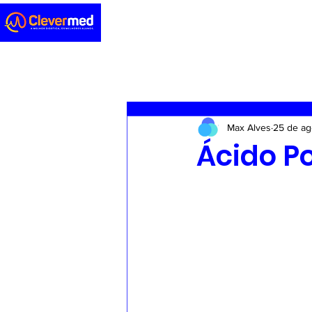
Novidades
Sedação
ENA
Max Alves
25 de ag
Casos clínicos
Concursos
Ácido Po