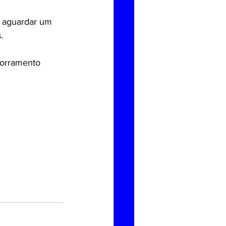
, aguardar um 
.
borramento 