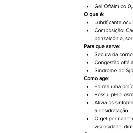
Gel Oftálmico 0
O que é
:
Lubrificante ocul
Composição: Cada
benzalcônio, sorb
Para que serve
:
Secura da córne
Congestão oftál
Síndrome de Sj
Como age
:
Forma uma pelícu
Possui pH e osmo
Alivia os sintom
a desidratação.
O gel permanece 
viscosidade, dim