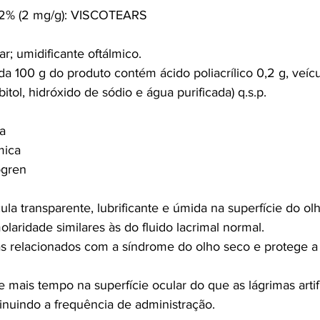
,2% (2 mg/g): VISCOTEARS
ar; umidificante oftálmico.
 100 g do produto contém ácido poliacrílico 0,2 g, veícul
itol, hidróxido de sódio e água purificada) q.s.p.
a
mica
ögren
la transparente, lubrificante e úmida na superfície do olh
laridade similares às do fluido lacrimal normal.
as relacionados com a síndrome do olho seco e protege a
mais tempo na superfície ocular do que as lágrimas artifi
inuindo a frequência de administração.