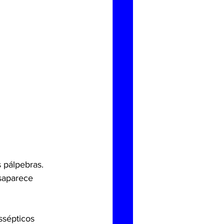
 pálpebras.
saparece 
ssépticos 