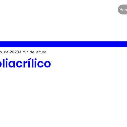
CURSOS
QUEM SOMOS
BLOG
Mon
RE
Vias aéreas
Guia de medicamentos
Terapia
o. de 2023
1 min de leitura
liacrílico